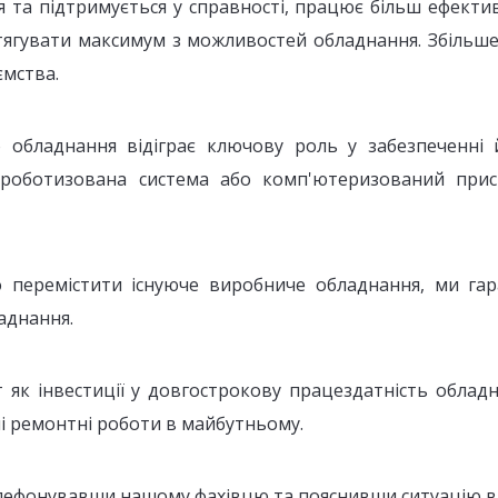
 та підтримується у справності, працює більш ефектив
ягувати максимум з можливостей обладнання. Збільше
ємства.
бладнання відіграє ключову роль у забезпеченні й
, роботизована система або комп'ютеризований прис
перемістити існуюче виробниче обладнання, ми гар
аднання.
 як інвестиції у довгострокову працездатність облад
ьші ремонтні роботи в майбутньому.
телефонувавши нашому фахівцю та пояснивши ситуацію в