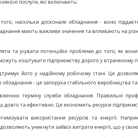
якісні послуги, які включають:
, наскільки досконале обладнання - воно піддається
ладнання мають важливе значення та впливають на різн
яти та усувати потенційні проблеми до того, як вони 
 можуть коштувати підприємству дорого у втраченому пр
дтримує його у надійному робочому стані. Це дозвол
е обладнання - це запорука стабільного виробництва та 
овженню терміну служби обладнання. Правильні проф
довго та ефективно. Це економить ресурси підприємств
тимізувати використання ресурсів та енергії. Напр
дозволяють уникнути зайвої витрати енергії, що у свою