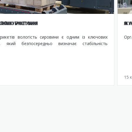
ЕКОНОМІКУ БРИКЕТУВАННЯ
ЯК У
рикетів вологість сировини є одним із ключових
Орг
в, який безпосередньо визначає стабільність
15 