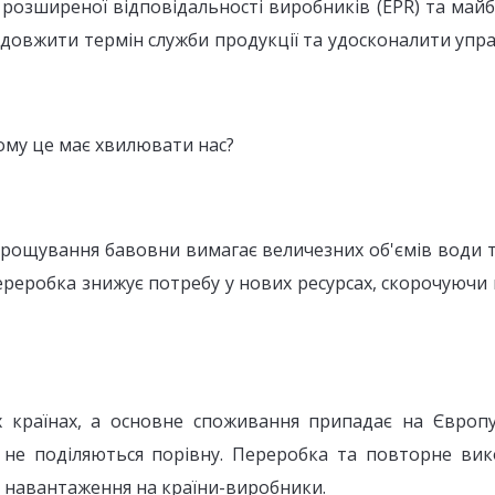
розширеної відповідальності виробників (EPR) та май
овжити термін служби продукції та удосконалити управ
ому це має хвилювати нас?
рощування бавовни вимагає величезних об'ємів води та
реробка знижує потребу у нових ресурсах, скорочуючи
 країнах, а основне споживання припадає на Європу 
и не поділяються порівну. Переробка та повторне ви
 навантаження на країни-виробники.