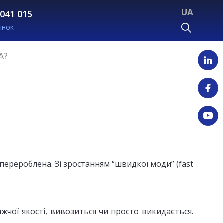
UA
 041 015
інок
А?
ерероблена. Зі зростанням “швидкої моди” (fast
чої якості, вивозиться чи просто викидається.