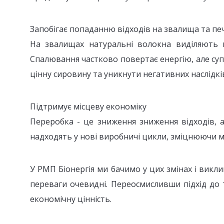
Запобігає попаданню відходів на звалища та печ
На звалищах натуральні волокна виділяють м
Спалювання частково повертає енергію, але су
цінну сировину та уникнути негативних наслідкі
Підтримує місцеву економіку
Переробка - це зниження зниження відходів, а
надходять у нові виробничі цикли, зміцнюючи м
У РМП Біонергія ми бачимо у цих змінах і викли
переваги очевидні. Переосмисливши підхід до 
економічну цінність.