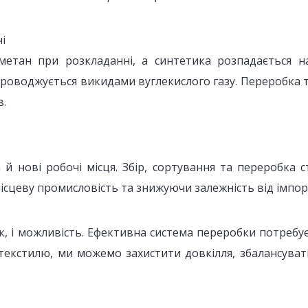
і
етан при розкладанні, а синтетика розпадається н
проводжується викидами вуглекислого газу. Переробка
в.
 й нові робочі місця. Збір, сортування та переробка 
ісцеву промисловість та знижуючи залежність від імпор
к, і можливість. Ефективна система переробки потребує і
текстилю, ми можемо захистити довкілля, збалансува