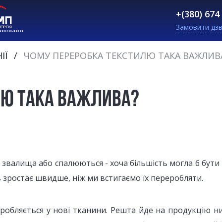
+(380) 674
Замовити дзв
ІЇ
ЧОМУ ПЕРЕРОБКА ТЕКСТИЛЮ ТАКА ВАЖЛИВ
ЛЮ ТАКА ВАЖЛИВА?
алища або спалюються - хоча більшість могла б бути п
ів зростає швидше, ніж ми встигаємо їх переробляти.
обляється у нові тканини. Решта йде на продукцію ниж