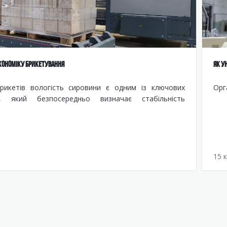
ЕКОНОМІКУ БРИКЕТУВАННЯ
ЯК У
рикетів вологість сировини є одним із ключових
Орг
в, який безпосередньо визначає стабільність
15 