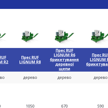
Прес RUF
LIGNUM R6
Прес RU
RUF
Прес RUF
брикетування
LIGNUM 
M R2
LIGNUM R8
деревної
брикетува
щепи
во
дерево
дерево
дерево
0
1050
670
590