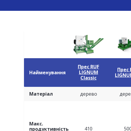
Прес RUF
Прес 
LIGNUM
Найменування
LIGNU
Classic
Матеріал
дерево
дере
Макс.
410
50
продуктивність