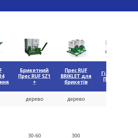
F
Брикетний
Прес RUF
Гідравлічний
R4
Прес RUF SZ1
BRIKLET для
Прес RUF 100
ння
+
брикетів
дерево
дерево
органіка
30-60
300
120