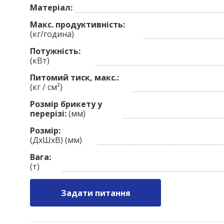
Матеріал:
Макс. продуктивність:
(кг/година)
Потужність:
(кВт)
Питомий тиск, макс.:
(кг / см²)
Розмір брикету у
перерізі:
(мм)
Розмір:
(ДхШхВ) (мм)
Вага:
(т)
Задати питання