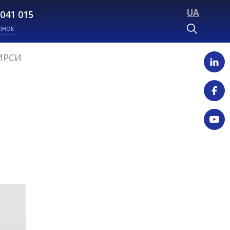
UA
 041 015
інок
ТИРСИ