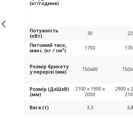
(кг/година)
Потужність
30
22
(кВт)
Питомий тиск,
1700
170
макс. (кг / см²)
Розмір брикету
150x60
150x
у перерізі (мм)
2100 x 1900 x
2900 x 
Розмір (ДхШхВ)
(мм)
2000
210
Вага (т)
3,3
3,