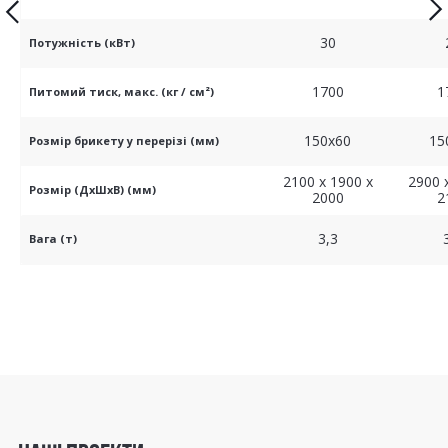
30
Потужність (кВт)
1700
1
Питомий тиск, макс. (кг / см²)
150x60
15
Розмір брикету у перерізі (мм)
2100 x 1900 x
2900 
Розмір (ДхШхВ) (мм)
2000
2
3,3
Вага (т)