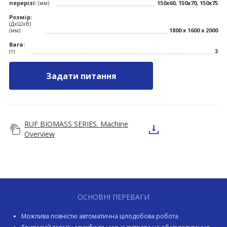
перерізі:
(мм)
150x60, 150x70, 150x75
Розмір:
(ДхШхВ)
(мм)
1800 х 1600 х 2000
Вага:
(т)
3
Задати питання
RUF BIOMASS SERIES. Machine
Overview
ОСНОВНІ ПЕРЕВАГИ
Можлива повністю автоматична цілодобова робота