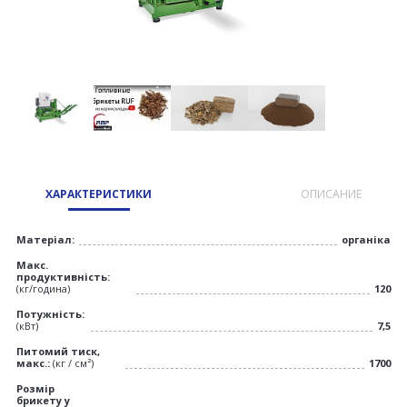
ХАРАКТЕРИСТИКИ
ОПИСАНИЕ
Матеріал:
органіка
Макс.
продуктивність:
(кг/година)
120
Потужність:
(кВт)
7,5
Питомий тиск,
макс.:
(кг / см²)
1700
Розмір
брикету у