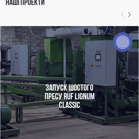
НАШІ ПРОЕКТИ
ЗАПУСК ШОСТОГО ПРЕСУ RUF LIGNUM CLASSIC
у січні
Ми раді повідомити, що наші команди професіоналів
завершили успішний запуск вже шостого пресу
2025 року
RUF Lignum Classic на одному з провідних підприємств
Західної України. Це підтверджує високий рівень довіри до
технологій RUF, які забезпечуть ефективність, надійність і
якість в обробці тирси.
ЗАПУСК ШОСТОГО
ПРЕСУ RUF LIGNUM
CLASSIC