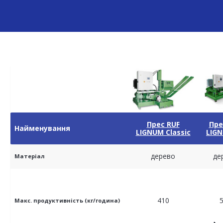
Прес RUF
Пре
Найменування
LIGNUM Classic
LIG
дерево
де
Матеріал
410
Макс. продуктивність (кг/година)