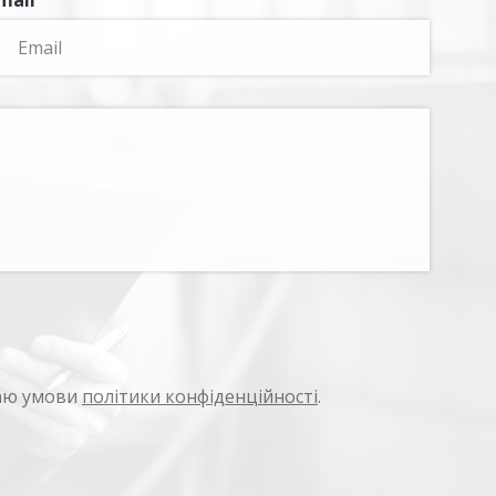
mail
маю умови
політики конфіденційності
.