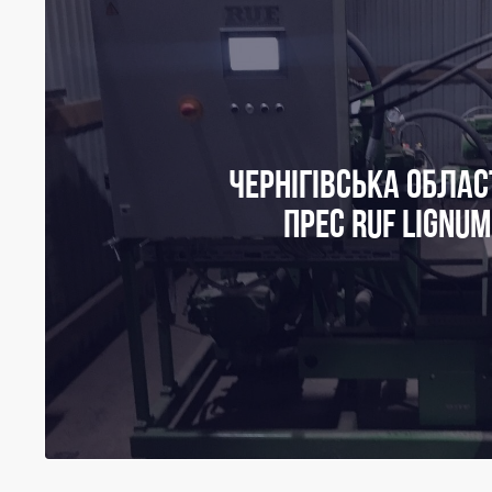
ЧЕРНІГІВСЬКА ОБЛАСТЬ – П
Наприкінці 2021 року на підприємстві в Ч
запущено брикетуючий прес RUF LIGNUM Classic,
годину, який переробляє тирсу
ЧЕРНІГІВСЬКА ОБЛАС
ПРЕС RUF LIGNUM