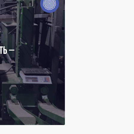
РЕС RUF LIGNUM
ернігівській області було
 продуктивністю 450 кг/
 хвойних порід деревини.
ТЬ –