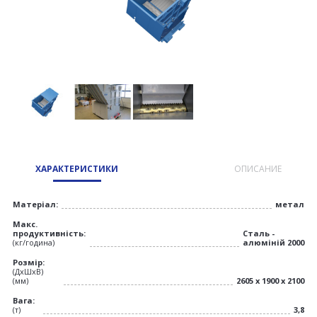
ХАРАКТЕРИСТИКИ
ОПИСАНИЕ
Матеріал:
метал
Макс.
продуктивність:
Сталь -
(кг/година)
алюміній 2000
Розмір:
(ДхШхВ)
(мм)
2605 х 1900 х 2100
Вага:
(т)
3,8