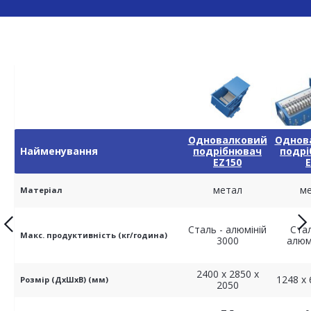
Одновалковий
Однов
Найменування
подрібнювач
подрі
EZ150
метал
м
Матеріал
Сталь - алюміній
Ста
Макс. продуктивність (кг/година)
3000
алюм
2400 х 2850 х
1248 x 
Розмір (ДхШхВ) (мм)
2050