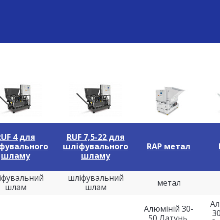
RUF 4 для
RUF 7,5-22 для
фувального
шліфувального
RAP метал
шламу
шламу
іфувальний
шліфувальний
метал
шлам
шлам
Ал
Алюміній 30-
3
50 Латунь,