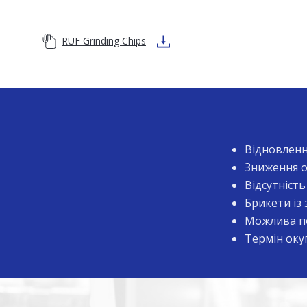
RUF Grinding Chips
Відновленн
Зниження о
Відсутніст
Брикети із
Можлива по
Термін оку