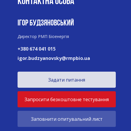
КОНТАКТНА ОСОБА
ІГОР БУДЗЯНОВСЬКИЙ
Директор РМП Біоенергія
+380 674 041 015
igor.budzyanovsky@rmpbio.ua
Задати питання
Запросити безкоштовне тестування
Заповнити опитувальний лист