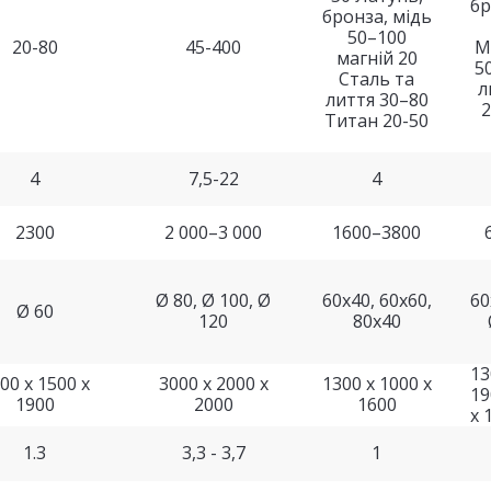
бр
бронза, мідь
50–100
20-80
45-400
М
магній 20
5
Сталь та
л
лиття 30–80
2
Титан 20-50
4
7,5-22
4
2300
2 000–3 000
1600–3800
Ø 80, Ø 100, Ø
60x40, 60x60,
60
Ø 60
120
80x40
13
00 х 1500 х
3000 х 2000 х
1300 x 1000 x
19
1900
2000
1600
х 
1.3
3,3 - 3,7
1