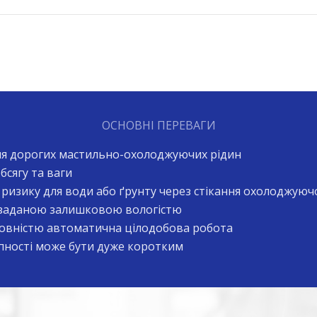
ОСНОВНІ ПЕРЕВАГИ
я дорогих мастильно-охолоджуючих рідин
бсягу та ваги
ь ризику для води або ґрунту через стікання охолоджуюч
 заданою залишковою вологістю
вністю автоматична цілодобова робота
пності може бути дуже коротким