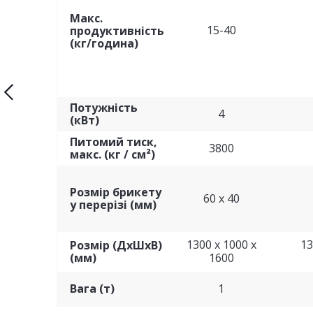
Макс.
15-40
продуктивність
(кг/година)
Потужність
4
(кВт)
Питомий тиск,
3800
макс. (кг / см²)
Розмір брикету
60 х 40
у перерізі (мм)
1300 х 1000 х
13
Розмір (ДхШхВ)
(мм)
1600
Вага (т)
1