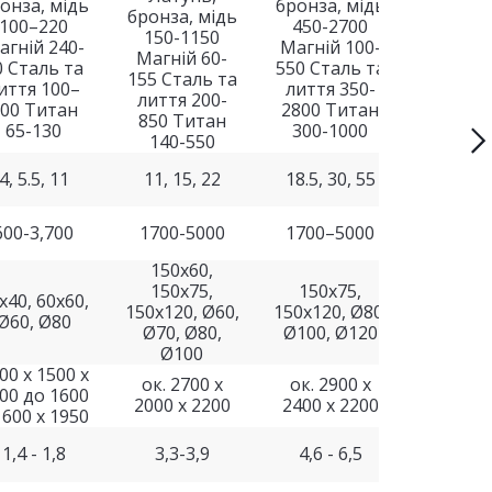
онза, мідь
бронза, мідь
бронза, мідь
бронза,
100–220
450-2700
150-1150
3.000-5
агній 240-
Магній 100-
Магній 60-
Магній
0 Сталь та
550 Сталь та
155 Сталь та
950; Ста
иття 100–
лиття 350-
лиття 200-
лиття 2
00 Титан
2800 Титан
850 Титан
3.000; 
65-130
300-1000
140-550
800–1
4, 5.5, 11
11, 15, 22
18.5, 30, 55
75, 
600-3,700
1700-5000
1700–5000
2,500 - 
150x60,
150x75,
150x75,
x40, 60x60,
150x120, Ø60,
150x120, Ø80,
Ø120, 
Ø60, Ø80
Ø70, Ø80,
Ø100, Ø120
Ø100
00 x 1500 x
ок. 2700 х
ок. 2900 х
ок. 38
00 до 1600
2000 х 2200
2400 х 2200
3800 х 
1600 х 1950
1,4 - 1,8
3,3-3,9
4,6 - 6,5
12