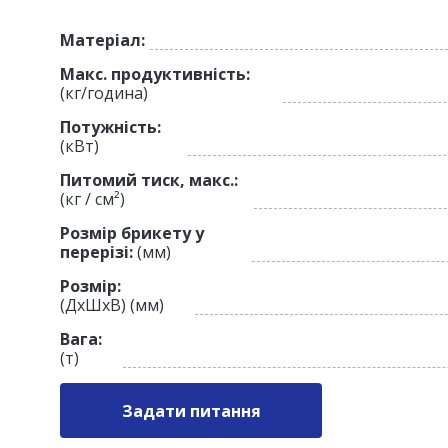
Матеріал:
Макс. продуктивність:
(кг/година)
Потужність:
(кВт)
Питомий тиск, макс.:
(кг / см²)
Розмір брикету у
перерізі:
(мм)
Розмір:
(ДхШхВ) (мм)
Вага:
(т)
Задати питання