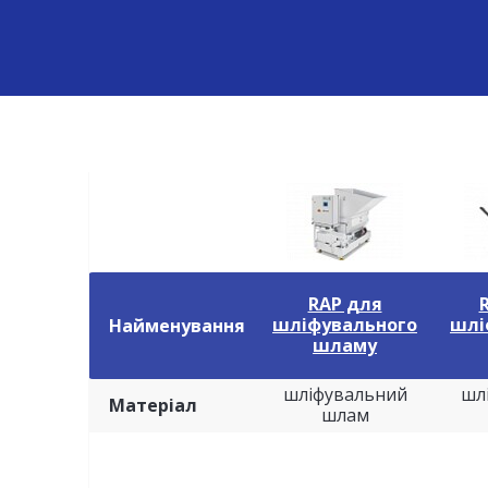
RAP для
шліфувального
шлі
Найменування
шламу
шліфувальний
шл
Матеріал
шлам