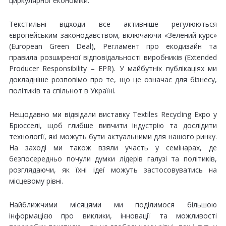
циркулярної економіки.
Текстильні відходи все активніше регулюються
європейським законодавством, включаючи «Зелений курс»
(European Green Deal), Регламент про екодизайн та
правила розширеної відповідальності виробників (Extended
Producer Responsibility – EPR). У майбутніх публікаціях ми
докладніше розповімо про те, що це означає для бізнесу,
політиків та спільнот в Україні.
Нещодавно ми відвідали виставку Textiles Recycling Expo у
Брюсселі, щоб глибше вивчити індустрію та дослідити
технології, які можуть бути актуальними для нашого ринку.
На заході ми також взяли участь у семінарах, де
безпосередньо почули думки лідерів галузі та політиків,
розглядаючи, як їхні ідеї можуть застосовуватись на
місцевому рівні.
Найближчими місяцями ми поділимося більшою
інформацією про виклики, інновації та можливості